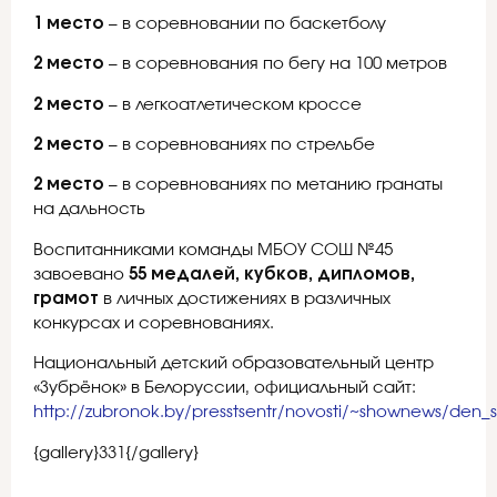
1 место
– в соревновании по баскетболу
2 место
– в соревнования по бегу на 100 метров
2 место
– в легкоатлетическом кроссе
2 место
– в соревнованиях по стрельбе
2 место
– в соревнованиях по метанию гранаты
на дальность
Воспитанниками команды МБОУ СОШ №45
завоевано
55 медалей, кубков, дипломов,
грамот
в личных достижениях в различных
конкурсах и соревнованиях.
Национальный детский образовательный центр
«Зубрёнок» в Белоруссии, официальный сайт:
http://zubronok.by/presstsentr/novosti/~shownews/den
{gallery}331{/gallery}