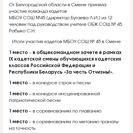
От Белгородской области в Смене приняла
участие команда кадетов
МБОУ СОШ №45 (директор Бугаева Л.И.) из 12
человек под руководством учителя ОБЖ СОШ № 45
Рабыко С.Н.
Итоги участия кадетов МБОУ СОШ № 45 в Смене
1 место
–
в общекомандном зачете в рамках
IX кадетской смены обучающихся кадетских
классов Российской Федерации и
Республики Беларусь «За честь Отчизны!».
1 место
– в конкурсе строя и песни
1 место
– в конкурсе инсценированной
патриотической песни
1 место
– в соревнованиях по плаванию
1 место
– в соревнованиях по метанию гранаты
на точность