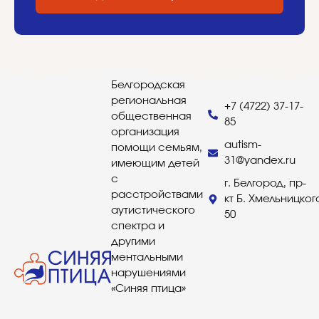
Белгородская
региональная
+7 (4722) 37-17-
общественная
85
организация
autism-
помощи семьям,
31@yandex.ru
имеющим детей
с
г. Белгород, пр-
расстройствами
кт Б. Хмельницког
аутистического
50
спектра и
другими
ментальными
нарушениями
«Синяя птица»