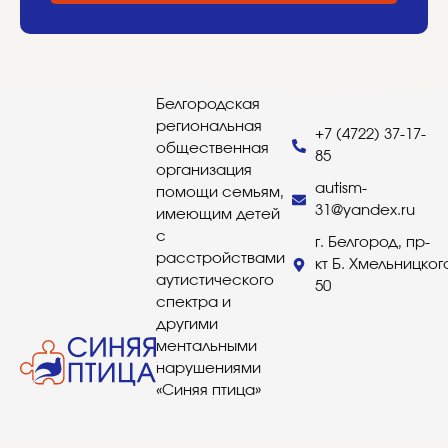
Белгородская
региональная
+7 (4722) 37-17-
общественная
85
организация
autism-
помощи семьям,
31@yandex.ru
имеющим детей
с
г. Белгород, пр-
расстройствами
кт Б. Хмельницког
аутистического
50
спектра и
другими
ментальными
нарушениями
«Синяя птица»