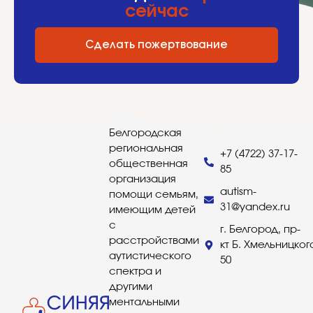
сейчас
Сделать пожертвование
Белгородская
региональная
+7 (4722) 37-17-
общественная
85
организация
autism-
помощи семьям,
31@yandex.ru
имеющим детей
с
г. Белгород, пр-
расстройствами
кт Б. Хмельницког
аутистического
50
спектра и
другими
ментальными