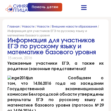
Помочь детям
Синяя птица это…
Документы и отчеты
Получить помощь
Главная
/
Новости
/
Новости
/
Внешние новости образования
/
Информация для участников ЕГЭ по русскому языку и
математике базового уровня
Информация для участников
ЕГЭ по русскому языку и
математике базового уровня
15 июня, 2016
Уважаемые участники ЕГЭ, а также их
родители (законные представители)!
Сообщаем о
том, что 14.06.2016 года на заседании
Государственной экзаменационной
комиссии Белгородской области утверждены
результаты ЕГЭ по русскому языку и
математике базового уровня (протокол №29
от 14.06.2016 г.).