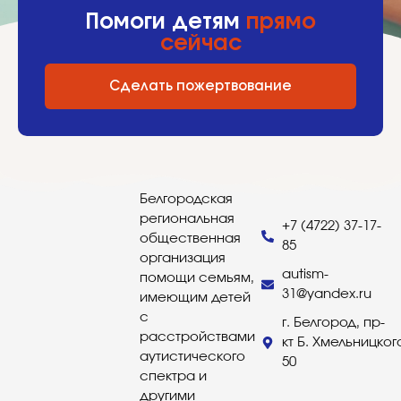
Помоги детям
прямо
сейчас
Сделать пожертвование
Белгородская
региональная
+7 (4722) 37-17-
общественная
85
организация
autism-
помощи семьям,
31@yandex.ru
имеющим детей
с
г. Белгород, пр-
расстройствами
кт Б. Хмельницког
аутистического
50
спектра и
другими