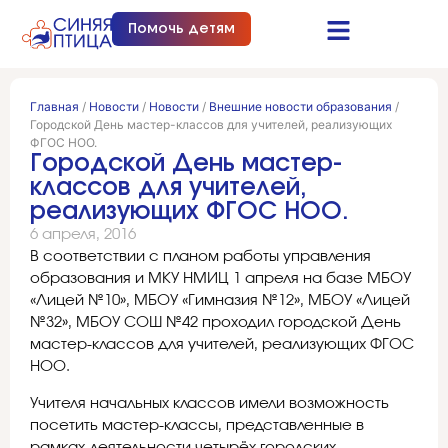
Помочь детям
Синяя птица это…
Документы и отчеты
Получить помощь
Главная
/
Новости
/
Новости
/
Внешние новости образования
/
Городской День мастер-классов для учителей, реализующих
ФГОС НОО.
Городской День мастер-
классов для учителей,
реализующих ФГОС НОО.
6 апреля, 2016
В соответствии с планом работы управления
образования и МКУ НМИЦ 1 апреля на базе МБОУ
«Лицей №10», МБОУ «Гимназия №12», МБОУ «Лицей
№32», МБОУ СОШ №42 проходил городской День
мастер-классов для учителей, реализующих ФГОС
НОО.
Учителя начальных классов имели возможность
посетить мастер-классы, представленные в
рамках деятельности четырёх городских