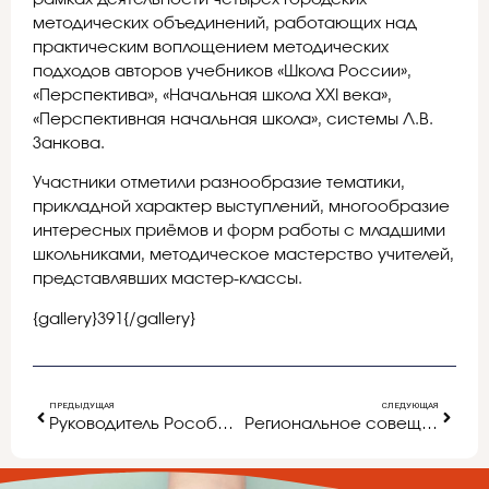
методических объединений, работающих над
практическим воплощением методических
подходов авторов учебников «Школа России»,
«Перспектива», «Начальная школа XXI века»,
«Перспективная начальная школа», системы Л.В.
Занкова.
Участники отметили разнообразие тематики,
прикладной характер выступлений, многообразие
интересных приёмов и форм работы с младшими
школьниками, методическое мастерство учителей,
представлявших мастер-классы.
{gallery}391{/gallery}
ПРЕДЫДУЩАЯ
СЛЕДУЮЩАЯ
Руководитель Рособрнадзора рассказал о планах проведения НИКО и ВПР по истории
Региональное совещание по развитию дошкольного образования в 2016 году