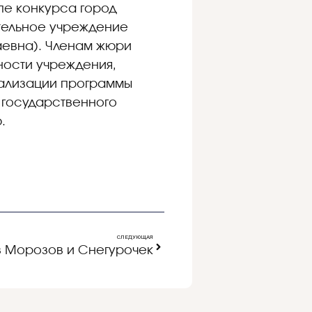
пе конкурса город
тельное учреждение
аевна). Членам жюри
ности учреждения,
еализации программы
 государственного
.
СЛЕДУЮЩАЯ
 Морозов и Снегурочек