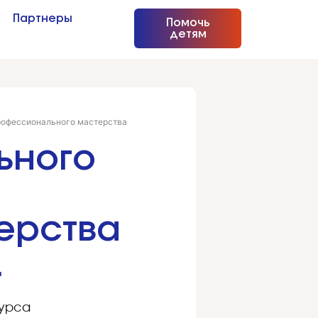
Партнеры
Помочь
детям
рофессионального мастерства
ьного
ерства
.
курса