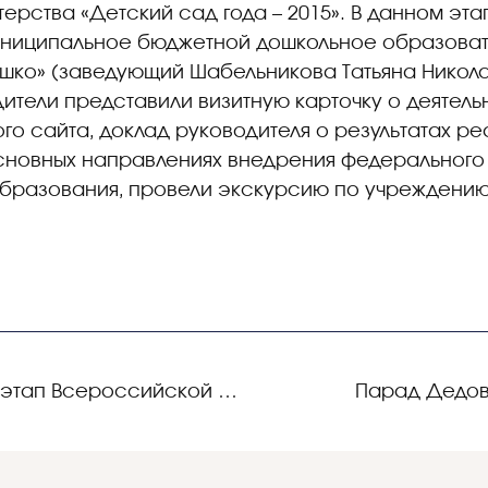
рства «Детский сад года – 2015». В данном эта
униципальное бюджетной дошкольное образова
ышко» (заведующий Шабельникова Татьяна Никол
дители представили визитную карточку о деятель
о сайта, доклад руководителя о результатах р
основных направлениях внедрения федерального
образования, провели экскурсию по учреждению
Стартует региональный этап Всероссийской олимпиады школьников
Парад Дедов