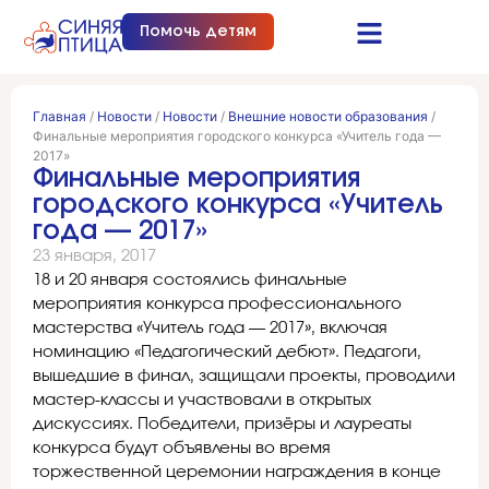
Помочь детям
Синяя птица это…
Документы и отчеты
Получить помощь
Главная
/
Новости
/
Новости
/
Внешние новости образования
/
Финальные мероприятия городского конкурса «Учитель года —
2017»
Финальные мероприятия
городского конкурса «Учитель
года — 2017»
23 января, 2017
18 и 20 января состоялись финальные
мероприятия конкурса профессионального
мастерства «Учитель года — 2017», включая
номинацию «Педагогический дебют». Педагоги,
вышедшие в финал, защищали проекты, проводили
мастер-классы и участвовали в открытых
дискуссиях. Победители, призёры и лауреаты
конкурса будут объявлены во время
торжественной церемонии награждения в конце