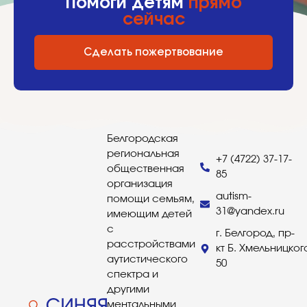
Помоги детям
прямо
сейчас
Сделать пожертвование
Белгородская
региональная
+7 (4722) 37-17-
общественная
85
организация
autism-
помощи семьям,
31@yandex.ru
имеющим детей
с
г. Белгород, пр-
расстройствами
кт Б. Хмельницког
аутистического
50
спектра и
другими
ментальными