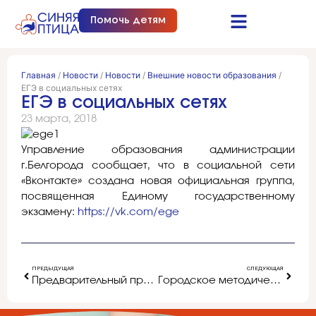
Помочь детям
Синяя птица это…
Документы и отчеты
Получить помощь
Главная
/
Новости
/
Новости
/
Внешние новости образования
/
ЕГЭ в социальных сетях
ЕГЭ в социальных сетях
23 марта, 2018
Управление образования администрации
г.Белгорода сообщает, что в социальной сети
«Вконтакте» создана новая официальная группа,
посвященная Единому государственному
экзамену:
https://vk.com/ege
ПРЕДЫДУЩАЯ
СЛЕДУЮЩАЯ
Предварительный протокол муниципального этапа областной олимпиады (конкурса) по пенсионному законодательству
Городское методическое объединение для музыкальных руководителей ДОУ г. Белгорода