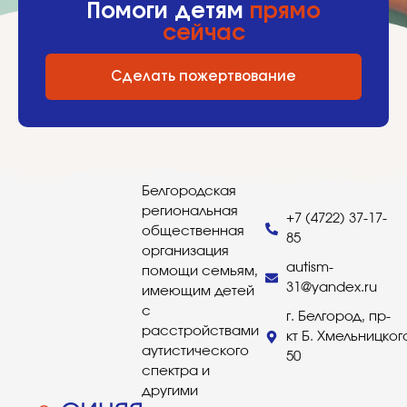
Помоги детям
прямо
сейчас
Сделать пожертвование
Белгородская
региональная
+7 (4722) 37-17-
общественная
85
организация
autism-
помощи семьям,
31@yandex.ru
имеющим детей
с
г. Белгород, пр-
расстройствами
кт Б. Хмельницког
аутистического
50
спектра и
другими