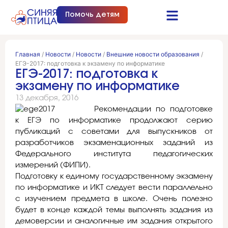
Помочь детям
Синяя птица это…
Документы и отчеты
Получить помощь
Главная
/
Новости
/
Новости
/
Внешние новости образования
/
ЕГЭ-2017: подготовка к экзамену по информатике
ЕГЭ-2017: подготовка к
экзамену по информатике
13 декабря, 2016
Рекомендации по подготовке
к ЕГЭ по информатике продолжают серию
публикаций с советами для выпускников от
разработчиков экзаменационных заданий из
Федерального института педагогических
измерений (ФИПИ).
Подготовку к единому государственному экзамену
по информатике и ИКТ следует вести параллельно
с изучением предмета в школе. Очень полезно
будет в конце каждой темы выполнять задания из
демоверсии и аналогичные им задания открытого