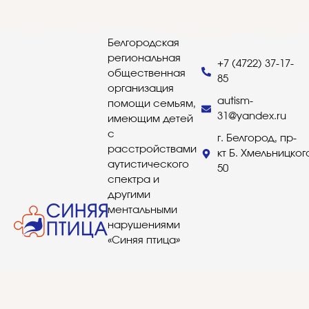
Белгородская
региональная
+7 (4722) 37-17-
общественная
85
организация
autism-
помощи семьям,
31@yandex.ru
имеющим детей
с
г. Белгород, пр-
расстройствами
кт Б. Хмельницког
аутистического
50
спектра и
другими
ментальными
нарушениями
«Синяя птица»