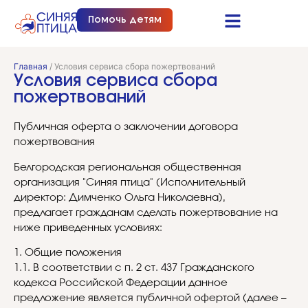
Помочь детям
Синяя птица это…
Документы и отчеты
Получить помощь
Главная
/
Условия сервиса сбора пожертвований
Условия сервиса сбора
пожертвований
Публичная оферта о заключении договора
пожертвования
Белгородская региональная общественная
организация "Синяя птица" (Исполнительный
директор: Димченко Ольга Николаевна),
предлагает гражданам сделать пожертвование на
ниже приведенных условиях:
1. Общие положения
1.1. В соответствии с п. 2 ст. 437 Гражданского
кодекса Российской Федерации данное
предложение является публичной офертой (далее –