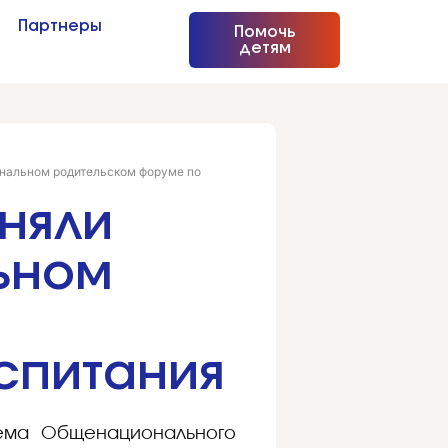
Партнеры
Помочь
детям
ональном родительском форуме по
няли
ьном
спитания
тема Общенационального