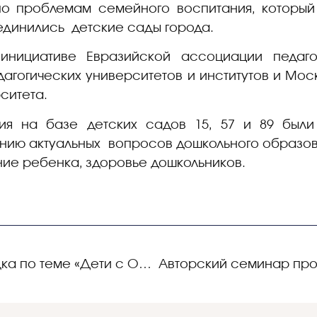
о проблемам семейного воспитания, который
оединились детские сады города.
нициативе Евразийской ассоциации педагог
агогических университетов и институтов и Мос
ситета.
ия на базе детских садов 15, 57 и 89 был
ию актуальных вопросов дошкольного образова
ие ребенка, здоровье дошкольников.
Дискуссионная площадка по теме «Дети с ОВЗ в семье: проблемы и пути их решения» с участием родителей и педагогов дошкольных образовательных учреждений города Белгорода