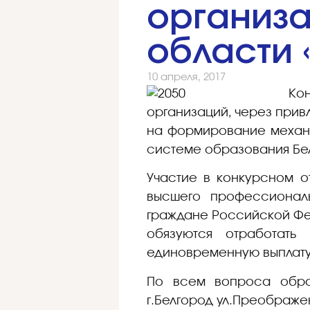
организа
области 
10 апреля, 2017
Ко
организаций, через прив
на формирование механи
системе образования Бе
Участие в конкурсном о
высшего профессиональ
граждане Российской Фед
обязуются отработать
единовременную выплату 
По всем вопроса обра
г.Белгород ул.Преображе