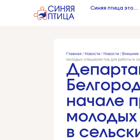
Синяя птица это…
Главная
/
Новости
/
Новости
/
Внешние 
молодых специалистов для работы в с
Департа
Белгород
начале 
молодых
в сельск