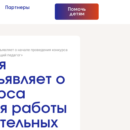
Партнеры
Помочь
детям
ъявляет о начале проведения конкурса
щий педагог»
я
являет о
рса
я работы
тельных