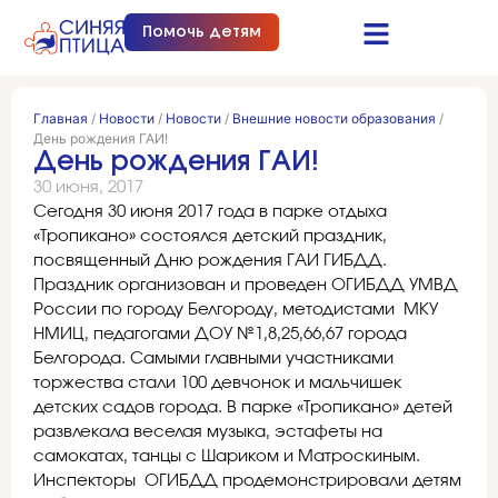
Помочь детям
Синяя птица это…
Документы и отчеты
Получить помощь
Главная
/
Новости
/
Новости
/
Внешние новости образования
/
День рождения ГАИ!
День рождения ГАИ!
30 июня, 2017
Сегодня 30 июня 2017 года в парке отдыха
«Тропикано» состоялся детский праздник,
посвященный Дню рождения ГАИ ГИБДД.
Праздник организован и проведен ОГИБДД УМВД
России по городу Белгороду, методистами МКУ
НМИЦ, педагогами ДОУ №1,8,25,66,67 города
Белгорода. Самыми главными участниками
торжества стали 100 девчонок и мальчишек
детских садов города. В парке «Тропикано» детей
развлекала веселая музыка, эстафеты на
самокатах, танцы с Шариком и Матроскиным.
Инспекторы ОГИБДД продемонстрировали детям