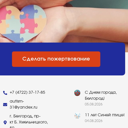
Сделать пожертвование
+7 (4722) 37-17-85
С Днем города,
Белгород!
autism-
05.08.2026
31@yandex.ru
11 лет Синей птице!
г. Белгород, пр-
04.08.2026
кт Б. Хмельницкого,