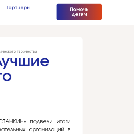
Партнеры
Помочь
детям
нического творчества
лучшие
го
СТАНКИН» подвели итоги
вательных организаций в