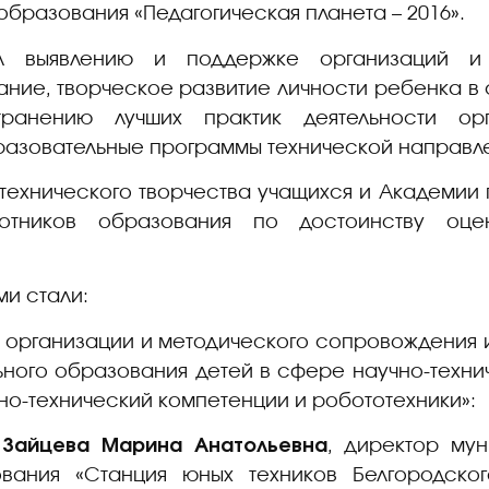
бразования «Педагогическая планета – 2016».
л выявлению и поддержке организаций и т
ние, творческое развитие личности ребенка в 
транению лучших практик деятельности ор
азовательные программы технической направл
технического творчества учащихся и Академии
отников образования по достоинству оце
и стали:
 организации и методического сопровождения
ьного образования детей в сфере научно-технич
о-технический компетенции и робототехники»:
–
Зайцева Марина Анатольевна
, директор му
ования «Станция юных техников Белгородско