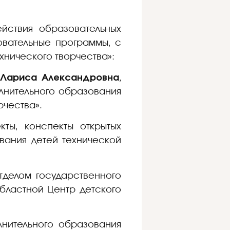
йствия образовательных
овательные программы, с
нического творчества»:
 Лариса Александровна
,
лнительного образования
рчества».
кты, конспекты открытых
вания детей технической
тделом государственного
бластной Центр детского
олнительного образования