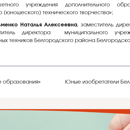
жетного учреждения дополнительного обра
о (юношеского) технического творчества»;
ьменко Наталья Алексеевна
, заместитель дир
титель директора муниципального учреж
ых техников Белгородского района Белгородско
е образования»