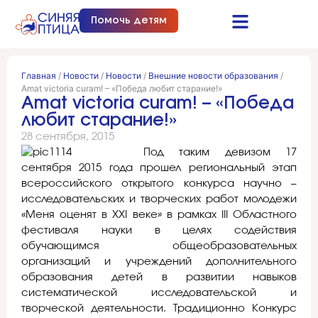
Помочь детям
Синяя птица это…
Документы и отчеты
Получить помощь
Главная
/
Новости
/
Новости
/
Внешние новости образования
/
Amat victoria curam! – «Победа любит старание!»
Amat victoria curam! – «Победа
любит старание!»
28 сентября, 2015
Под таким девизом 17
сентября 2015 года прошел региональный этап
всероссийского открытого конкурса научно –
исследовательских и творческих работ молодежи
«Меня оценят в XXI веке» в рамках III Областного
фестиваля науки в целях содействия
обучающимся общеобразовательных
организаций и учреждений дополнительного
образования детей в развитии навыков
систематической исследовательской и
творческой деятельности. Традиционно Конкурс