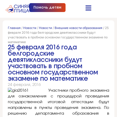
Помочь детям
Синяя птица это…
Документы и отчеты
Получить помощь
Главная
/
Новости
/
Новости
/
Внешние новости образования
/
25
февраля 2016 года белгородские девятиклассники будут
участвовать в пробном основном государственном экзамене по
математике
25 февраля 2016 года
белгородские
девятиклассники будут
участвовать в пробном
основном государственном
экзамене по математике
24 февраля, 2016
Участники пробного экзамена
для ознакомления с процедурой проведения
государственной итоговой аттестации будут
направлены в пункты проведения экзамена. По
решению департамента образования в