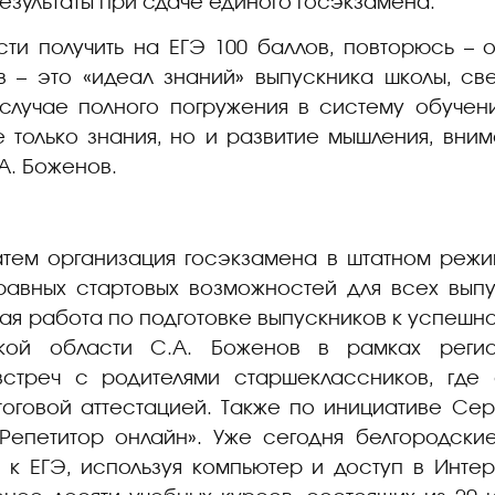
езультаты при сдаче единого госэкзамена.
ти получить на ЕГЭ 100 баллов, повторюсь – 
ов – это «идеал знаний» выпускника школы, св
 случае полного погружения в систему обучени
 только знания, но и развитие мышления, вним
А. Боженов.
атем организация госэкзамена в штатном режи
равных стартовых возможностей для всех выпу
ая работа по подготовке выпускников к успешно
кой области С.А. Боженов в рамках регио
стреч с родителями старшеклассников, где
тоговой аттестацией. Также по инициативе Се
Репетитор онлайн». Уже сегодня белгородски
 к ЕГЭ, используя компьютер и доступ в Интер