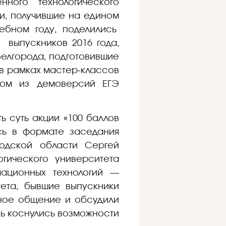
ного технологического
ки, получившие на едином
ебном году, поделились
 выпускников 2016 года,
Белгорода, подготовившие
, в рамках мастер-классов
том из демоверсий ЕГЭ
ь суть акции «100 баллов
сь в формате заседания
родской области Сергей
огического университета
мационных технологий —
тета, бывшие выпускники
ьное общение и обсудили
вь коснулись возможности