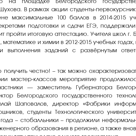
о на площадке Белгородского государствен
 Шухова. В рамках акции студенты-первокурсни
ене максимальные 100 баллов в 2014-2015 уч
кретами подготовки и сдачи ЕГЭ, поддержали
т пройти итоговую аттестацию. Учителя школ г. 
 математике и химии в 2012-2015 учебных годах
ти выполнения заданий с развёрнутым отве
 получить честно! – так можно охарактеризоват
рии мастер-классов мероприятие продолжило
 участники — заместитель Губернатора Белго
тор Белгородского государственного технол
олай Шаповалов, директор «Фабрики инфор
ошников, студенты Технологического универси
о года – стобалльники – продолжили неформал
женерного образования в регионе, а также вно