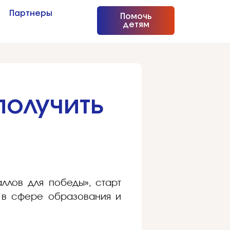
Партнеры
Помочь
детям
получить
ллов для победы», старт
 в сфере образования и