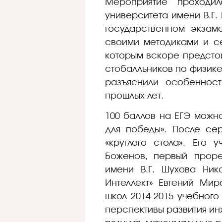
Мероприятие проходил
университета имени В.Г.
государственном экзам
своими методиками и се
которым вскоре предстои
стобалльников по физике,
разъяснили особеннос
прошлых лет.
100 баллов на ЕГЭ можно
для победы». После се
«круглого стола». Его
Боженов, первый прорек
имени В.Г. Шухова Ник
Интеллект» Евгений Мир
школ 2014-2015 учебног
перспективы развития ин