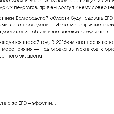
нее десяти учебных курсов, состоящих из 20 и
одских педагогов, причём доступ к нему соверш
етники Белгородской области будут сдавать ЕГЭ
ми к его проведению. И это мероприятие такж
а достижение объективно высоких результатов.
водится второй год. В 2016-ом она посвящена
ь мероприятия — подготовка выпускников к ор
венного экзамена .
Общественное наблюдение за ЕГЭ – эффективный инструмент для объективной оценки качества образования