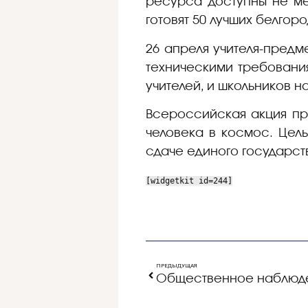
ресурса доступны не ме
готовят 50 лучших белгор
26 апреля учителя-предм
техническими требования
учителей, и школьников н
Всероссийская акция про
человека в космос. Цел
сдаче единого государст
[widgetkit id=244]
ПРЕДЫДУЩАЯ